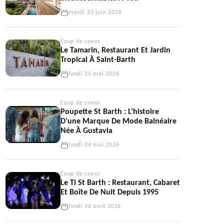
mardi 23 juin 2026
Coup de coeur
Le Tamarin, Restaurant Et Jardin
Tropical À Saint-Barth
lundi 25 mai 2026
Coup de coeur
Poupette St Barth : L’histoire
D’une Marque De Mode Balnéaire
Née À Gustavia
lundi 04 mai 2026
Coup de coeur
Le Ti St Barth : Restaurant, Cabaret
Et Boîte De Nuit Depuis 1995
lundi 20 avril 2026