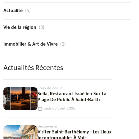
Actualité
(5)
Vie de la région
(3)
Immobilier & Art de Vivre
(2)
Actualités Récentes
Coup de coeur
Sella, Restaurant Israélien Sur La
Plage De Public À Saint-Barth
lundi 03 août 2026
Découverte
Visiter Saint-Barthélemy : Les Lieux
Incontournables À Voir