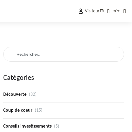
Visiteur
FR
m²
/
€
Catégories
Découverte
(32)
Coup de coeur
(15)
Conseils investissements
(5)