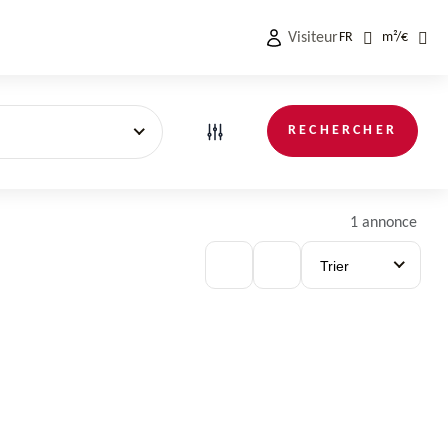
Visiteur
FR
m²
/
€
RECHERCHER
1 annonce
Trier