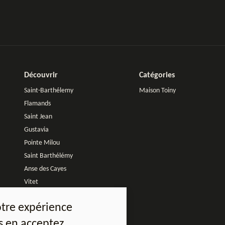
Découvrir
Catégories
Saint-Barthélemy
Maison Toiny
Flamands
Saint Jean
Gustavia
Pointe Milou
Saint Barthélémy
Anse des Cayes
Vitet
Marigot
otre expérience
Lurin
us en acceptez