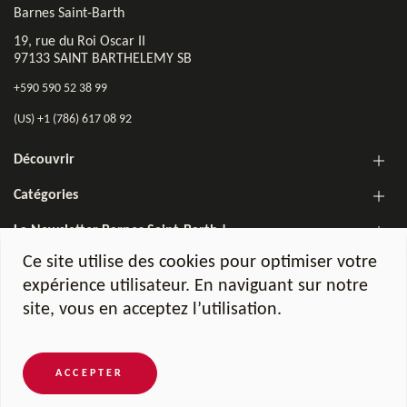
Barnes Saint-Barth
19, rue du Roi Oscar II
97133 SAINT BARTHELEMY SB
+590 590 52 38 99
(US) +1 (786) 617 08 92
Découvrir
Catégories
La Newsletter Barnes Saint-Barth !
Ce site utilise des cookies pour optimiser votre
expérience utilisateur. En naviguant sur notre
site, vous en acceptez l’utilisation.
©2026 Barnes Saint-Barth. All Rights Reserved.
Mentions légales
Charte RGPD
Honoraires d'agence
ACCEPTER
POWERED BY APG IMMO CMS