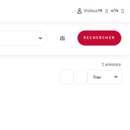
Visiteur
FR
m²
/
€
RECHERCHER
1 annonce
Trier