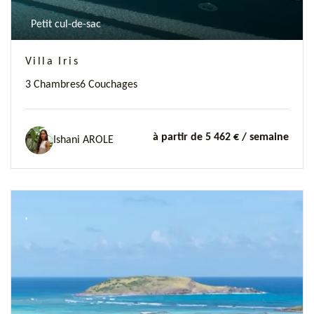
Petit cul-de-sac
Villa Iris
3 Chambres
6 Couchages
à partir de 5 462 €
/ semaine
Ishani AROLE