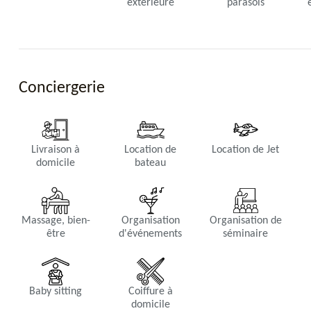
extérieure
parasols
Salle de bain 1
Douche Italienne, double vasques, WC.
Conciergerie
Livraison à
Location de
Location de Jet
domicile
bateau
Salle de bain 2
Douche Italienne, double vasques, WC.
Massage, bien-
Organisation
Organisation de
être
d'événements
séminaire
Baby sitting
Coiffure à
domicile