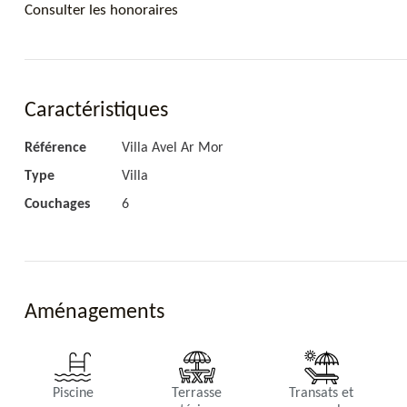
Consulter les honoraires
Chambre 3
Vues mer & piscine, lit king, climatisation, salles de bains p
Caractéristiques
Référence
Villa Avel Ar Mor
Type
Villa
Couchages
6
Salon
ue Mer et Piscine Ventilateur, TV, satellites français & amé
Aménagements
Cuisine
Entièrement équipée, four, plaques cuisson, lave-vaisselle
Piscine
Terrasse
Transats et