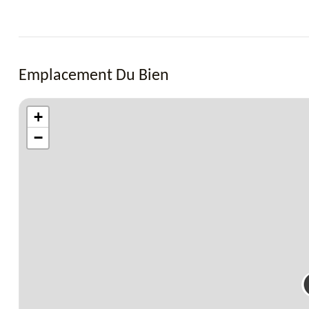
Emplacement Du Bien
+
−