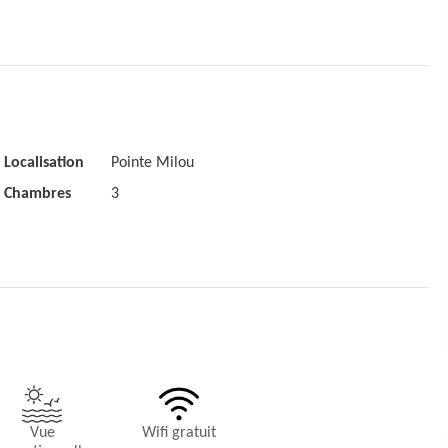
rivées.
Localisation
Pointe Milou
Chambres
3
ricain, grands sofas, Apple TV.
, machine à café.
Vue
Wifi gratuit