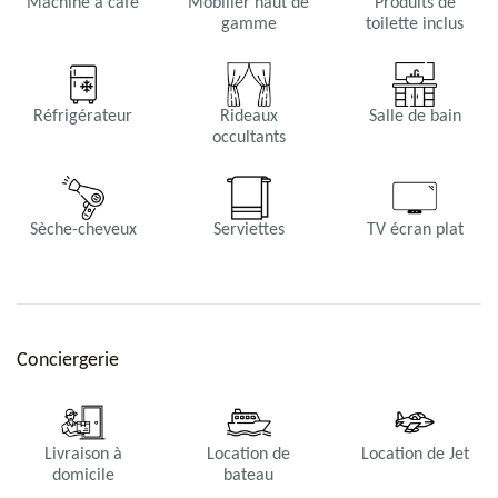
Machine à café
Mobilier haut de
Produits de
gamme
toilette inclus
Réfrigérateur
Rideaux
Salle de bain
occultants
Sèche-cheveux
Serviettes
TV écran plat
Conciergerie
Livraison à
Location de
Location de Jet
domicile
bateau