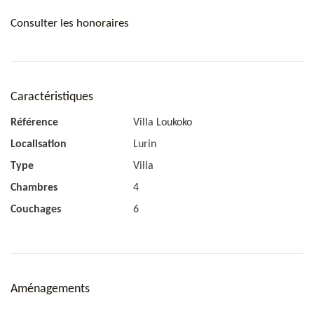
Salle de bain 1
Consulter les honoraires
Douche à l'italienne, double vasque, toilette.
Salle de bain 2
Douche à l'italienne, double vasque, toilette.
Caractéristiques
Salle de bain 3
Référence
Villa Loukoko
Douche à l'italienne, double vasque, toilette.
Localisation
Lurin
Extérieur
Type
Villa
Piscine chauffée.
Chambres
4
Couchages
6
Aménagements