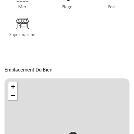
Mer
Plage
Port
Supermarché
Cuisine
Meublée et équipée pour 10 personnes, climatisation, four,
micro-ondes, lave-vaisselle, machine à café Nespresso
Emplacement Du Bien
+
−
Salle de bain 1
Douche à l'italienne, Toilettes.