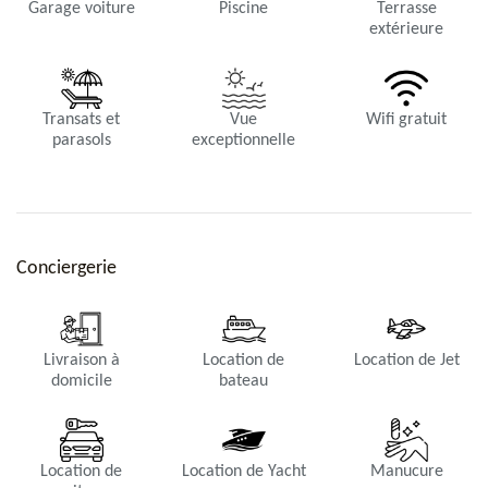
Garage voiture
Piscine
Terrasse
extérieure
Transats et
Vue
Wifi gratuit
parasols
exceptionnelle
Chambre 4
Lits Queen, climatisation, ventilateur, HDTV, satellite Français et
Conciergerie
américain, Sonos, station iPod, coffre, salle de bain privée, petit
jardin privé, vue mer.
Livraison à
Location de
Location de Jet
domicile
bateau
Location de
Location de Yacht
Manucure