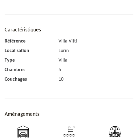
Caractéristiques
Référence
Villa Vitti
Localisation
Lurin
Type
Villa
Chambres
5
Chambre 3
Couchages
10
Lits Queen, climatisation, HDTV, DVD, satellite américain,
station iPod, coffre, vue mer, accès deck avec vue.
Aménagements