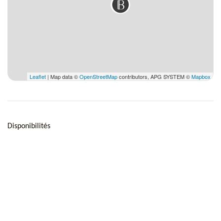
Salle de bain 2
Douche à l'italienne, Toilettes.
Salle de bain 3
Douche à l'italienne, Toilettes.
Leaflet
| Map data ©
OpenStreetMap
contributors, APG SYSTEM ©
Mapbox
Disponibilités
Salle de bain 4
Douche à l'italienne, double vasques, Toilettes.