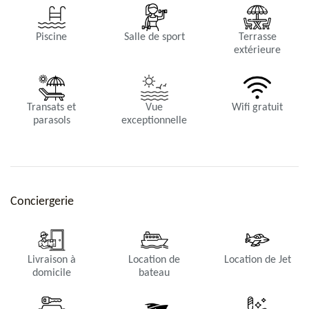
Piscine
Salle de sport
Terrasse
extérieure
Chambre 4
Vue mer, Lit King, Climatisation, TV, Canal sat, Satellite US,
Coffre, Dressing, Salle de bains privée.
Transats et
Vue
Wifi gratuit
parasols
exceptionnelle
Salon
Vue mer, Canapé, Ventilateurs, Wifi, Système son, grande table
à manger.
Conciergerie
Livraison à
Location de
Location de Jet
domicile
bateau