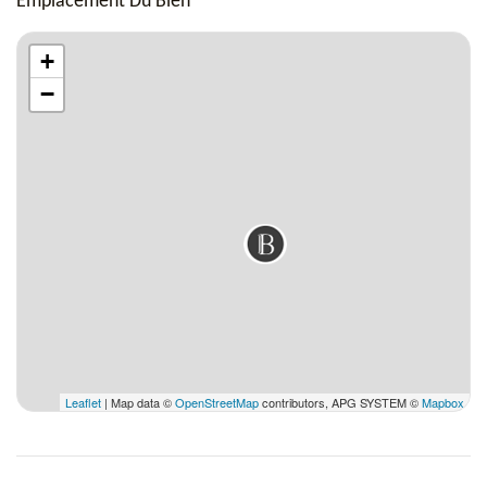
Emplacement Du Bien
Sèche-cheveux.
+
−
Salle de bain 2
Douche à l'italienne, Double vasques, produits de bain Sisley,
Sèche-cheveux.
Salle de bain 3
Douche à l'italienne, Double vasques, produits de bain Sisley,
Leaflet
| Map data ©
OpenStreetMap
contributors, APG SYSTEM ©
Mapbox
Sèche-cheveux.
Salle de bain 4
Douche à l'italienne, Double vasques, produits de bain Sisley,