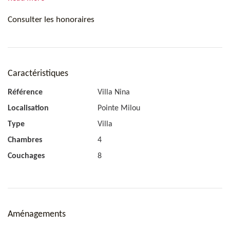
Consulter les honoraires
Chambre 3
Caractéristiques
Vue mer, Lit King, Climatisation, TV, Canal sat, Satellite US,
Coffre, Dressing, Salle de bains privée.
Référence
Villa Nina
Localisation
Pointe Milou
Type
Villa
Chambres
4
Couchages
8
Aménagements